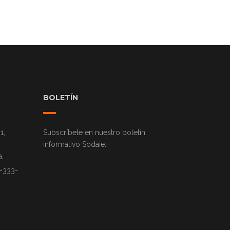
BOLETÍN
1,
Subscríbete en nuestro boletín
informativo Sodaie.
.
9-333-