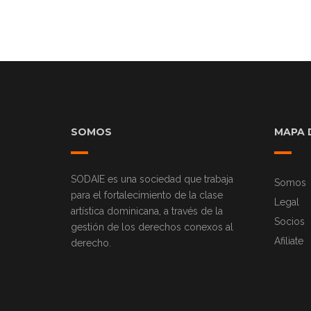
SOMOS
MAPA D
SODAIE es una sociedad que trabaja
Somos
para el fortalecimiento de la clase
Legal
artística dominicana, a través de la
Socios
gestión de los derechos conexos al
Afiliate
derecho.