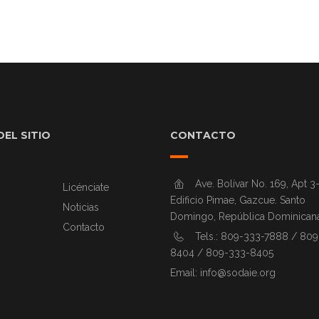
EL SITIO
CONTACTO
Ave. Bolívar No. 169, Apt 3-
Licénciate
Edificio Pimae, Gazcue. Santo
Noticias
Domingo, República Dominicana
Contacto
Tels.: 809-333-7888 / 80
8404 / 809-333-8405
Email:
info@sodaie.org